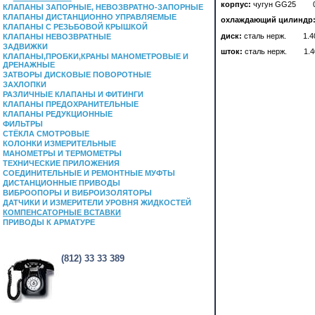
корпус:
чугун GG25 0
КЛАПАНЫ ЗАПОРНЫЕ, НЕВОЗВРАТНО-ЗАПОРНЫЕ
КЛАПАНЫ ДИСТАНЦИОННО УПРАВЛЯЕМЫЕ
охлаждающий цилиндр
КЛАПАНЫ С РЕЗЬБОВОЙ КРЫШКОЙ
диск:
сталь нерж. 1.4
КЛАПАНЫ НЕВОЗВРАТНЫЕ
ЗАДВИЖКИ
шток:
сталь нерж. 1.4
КЛАПАНЫ,ПРОБКИ,КРАНЫ МАНОМЕТРОВЫЕ И
ДРЕНАЖНЫЕ
ЗАТВОРЫ ДИСКОВЫЕ ПОВОРОТНЫЕ
ЗАХЛОПКИ
РАЗЛИЧНЫЕ КЛАПАНЫ И ФИТИНГИ
КЛАПАНЫ ПРЕДОХРАНИТЕЛЬНЫЕ
КЛАПАНЫ РЕДУКЦИОННЫЕ
ФИЛЬТРЫ
СТЁКЛА СМОТРОВЫЕ
КОЛОНКИ ИЗМЕРИТЕЛЬНЫЕ
МАНОМЕТРЫ И ТЕРМОМЕТРЫ
ТЕХНИЧЕСКИЕ ПРИЛОЖЕНИЯ
СОЕДИНИТЕЛЬНЫЕ И РЕМОНТНЫЕ МУФТЫ
ДИСТАНЦИОННЫЕ ПРИВОДЫ
ВИБРООПОРЫ И ВИБРОИЗОЛЯТОРЫ
ДАТЧИКИ И ИЗМЕРИТЕЛИ УРОВНЯ ЖИДКОСТЕЙ
КОМПЕНСАТОРНЫЕ ВСТАВКИ
ПРИВОДЫ К АРМАТУРЕ
(812) 33 33 389