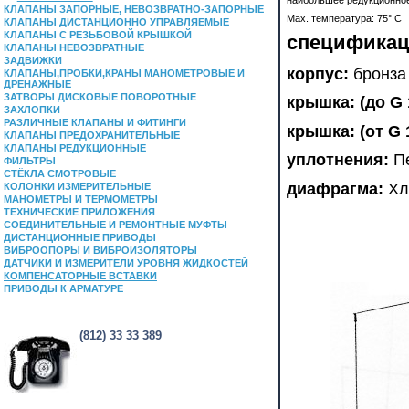
КЛАПАНЫ ЗАПОРНЫЕ, НЕВОЗВРАТНО-ЗАПОРНЫЕ
Max. температура: 75° С
КЛАПАНЫ ДИСТАНЦИОННО УПРАВЛЯЕМЫЕ
КЛАПАНЫ С РЕЗЬБОВОЙ КРЫШКОЙ
спецификац
КЛАПАНЫ НЕВОЗВРАТНЫЕ
ЗАДВИЖКИ
корпус:
брон
КЛАПАНЫ,ПРОБКИ,КРАНЫ МАНОМЕТРОВЫЕ И
ДРЕНАЖНЫЕ
ЗАТВОРЫ ДИСКОВЫЕ ПОВОРОТНЫЕ
крышка: (до G 
ЗАХЛОПКИ
РАЗЛИЧНЫЕ КЛАПАНЫ И ФИТИНГИ
крышка: (от G 1
КЛАПАНЫ ПРЕДОХРАНИТЕЛЬНЫЕ
КЛАПАНЫ РЕДУКЦИОННЫЕ
уплотнения:
П
ФИЛЬТРЫ
СТЁКЛА СМОТРОВЫЕ
диафрагма:
Х
КОЛОНКИ ИЗМЕРИТЕЛЬНЫЕ
МАНОМЕТРЫ И ТЕРМОМЕТРЫ
ТЕХНИЧЕСКИЕ ПРИЛОЖЕНИЯ
СОЕДИНИТЕЛЬНЫЕ И РЕМОНТНЫЕ МУФТЫ
ДИСТАНЦИОННЫЕ ПРИВОДЫ
ВИБРООПОРЫ И ВИБРОИЗОЛЯТОРЫ
ДАТЧИКИ И ИЗМЕРИТЕЛИ УРОВНЯ ЖИДКОСТЕЙ
КОМПЕНСАТОРНЫЕ ВСТАВКИ
ПРИВОДЫ К АРМАТУРЕ
(812) 33 33 389