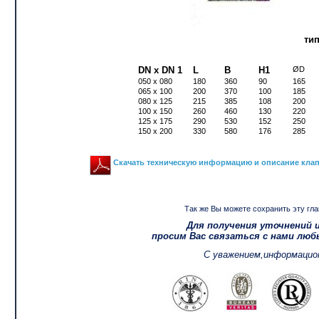
тип
DN x DN 1
L
В
H1
ØD
050 x 080
180
360
90
165
065 x 100
200
370
100
185
080 x 125
215
385
108
200
100 x 150
260
460
130
220
125 x 175
290
530
152
250
150 x 200
330
580
176
285
Скачать техническую информацию и описание клапа
Так же Вы можете сохранить эту гла
Для получения уточнений 
просим Вас связаться с нами лю
С уважением,информацио