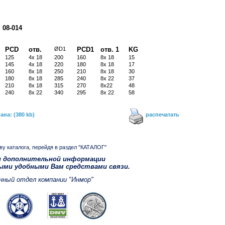
 08-014
PCD
отв.
ØD1
PCD1
отв. 1
KG
125
4x 18
200
160
8x 18
15
145
4x 18
220
180
8x 18
17
160
8x 18
250
210
8x 18
30
180
8x 18
285
240
8x 22
37
210
8x 18
315
270
8x22
48
240
8x 22
340
295
8x 22
58
на: (380 kb)
распечатать
ву каталога, перейдя в раздел "КАТАЛОГ"
и дополнительной информации
быми удобными Вам средствами связи.
нный отдел компании "Инмор"