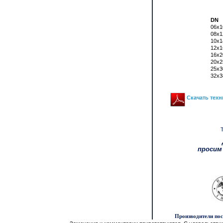
DN
06x1
08x1
10x1
12x1
16x2
20x2
25x3
32x3
Скачать техн
просим
Производители по